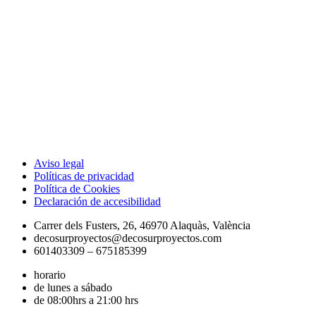
Aviso legal
Políticas de privacidad
Política de Cookies
Declaración de accesibilidad
Carrer dels Fusters, 26, 46970 Alaquàs, València
decosurproyectos@decosurproyectos.com
601403309 – 675185399
horario
de lunes a sábado
de 08:00hrs a 21:00 hrs