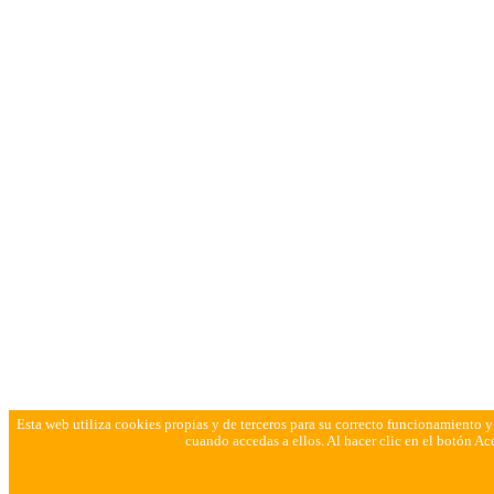
Esta web utiliza cookies propias y de terceros para su correcto funcionamiento y 
cuando accedas a ellos. Al hacer clic en el botón Ace